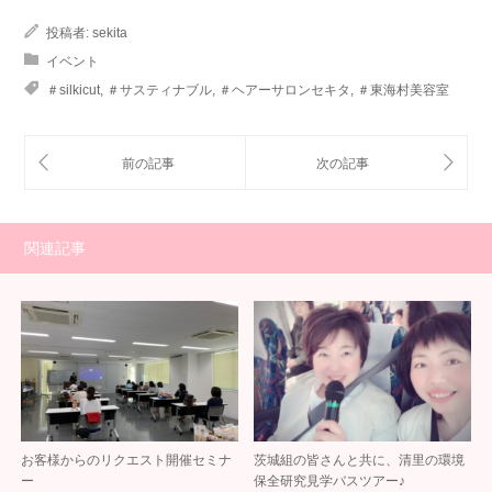
投稿者:
sekita
イベント
＃silkicut
,
＃サスティナブル
,
＃ヘアーサロンセキタ
,
＃東海村美容室
関連記事
お客様からのリクエスト開催セミナ
茨城組の皆さんと共に、清里の環境
ー
保全研究見学バスツアー♪